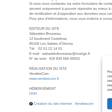
Si vous nous contactez via notre formulaire de cont
servent uniquement à pouvoir répondre au mieux à v
de rectification et d’opposition aux données vous c
Pour plus d’informations, nous vous invitons à consult
EDITEUR DU SITE
Sébastien Brosseau
12 boulevard Castelnau
85100 Les Sables d'Olonne
Tél. : 02 51 22 14 01
E-mail : ​​​sebastienbrosseau@orange.fr
N° de siret : ​429 839 566 00032
RÉALISATION DU SITE
Pou
VendéeCom
coo
www.vendeecom.fr
ces
nav
HÉBERGEMENT
con
OVH
Création du site internet : Vendeecom