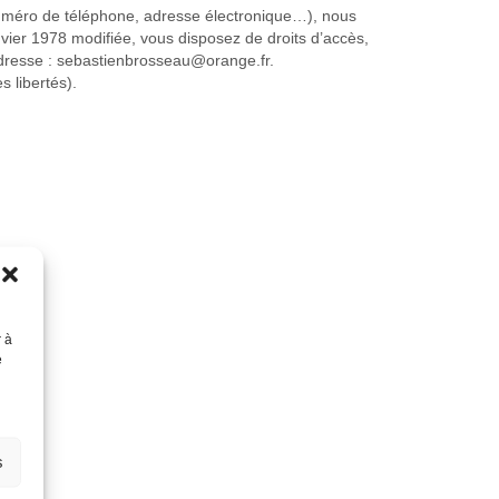
 numéro de téléphone, adresse électronique…), nous
ier 1978 modifiée, vous disposez de droits d’accès,
adresse :​ sebastienbrosseau@orange.fr.
s libertés).
r à
e
s