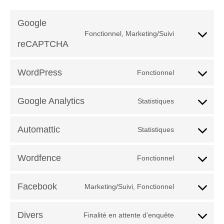
Google
Fonctionnel, Marketing/Suivi
Consent
reCAPTCHA
to
service
google-
WordPress
Fonctionnel
Consent
recaptcha
to
service
Google Analytics
Statistiques
Consent
wordpress
to
service
Automattic
Statistiques
Consent
google-
to
analytics
service
Wordfence
Fonctionnel
Consent
automattic
to
service
Facebook
Marketing/Suivi, Fonctionnel
Consent
wordfence
to
service
Divers
Finalité en attente d’enquête
Consent
facebook